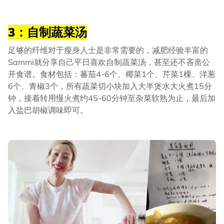
3：自制蔬菜汤
足够的纤维对于瘦身人士是非常需要的，减肥经验丰富的
Sammi就分享自己平日喜欢自制蔬菜汤，甚至还不吝啬公
开食谱。食材包括：蕃茄4-6个、椰菜1个、芹菜1棵、洋葱
6个、青椒3个，所有蔬菜切小块加入大半煲水大火煮15分
钟，接着转用慢火煮约45-60分钟至杂菜软熟为止，最后加
入盐巴胡椒调味即可。