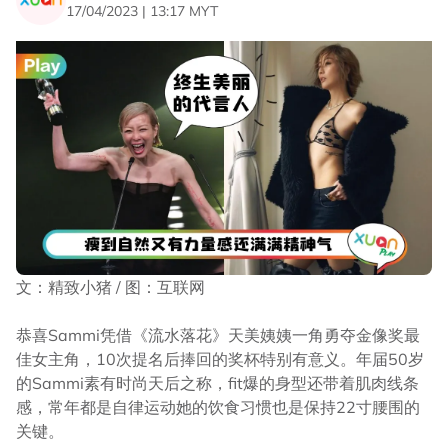
17/04/2023 | 13:17 MYT
文：精致小猪 / 图：互联网
恭喜Sammi凭借《流水落花》天美姨姨一角勇夺金像奖最
佳女主角，10次提名后捧回的奖杯特别有意义。年届50岁
的Sammi素有时尚天后之称，fit爆的身型还带着肌肉线条
感，常年都是自律运动她的饮食习惯也是保持22寸腰围的
关键。