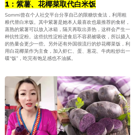
1：紫薯、花椰菜取代白米饭
Sammi曾在个人社交平台分享自己的限糖饮食法，利用粗
粮代替白米饭。其中紫薯是她本人最喜欢也最推荐的食材，
蒸熟的紫薯可以放入冰箱，隔天再取出弄热，这样会产生一
种抗性淀粉。这些抗性淀粉进食后不容易被吸收，所以摄入
的热量会更少一些。另外还有外国很流行的炒花椰菜饭，利
用白花椰菜作为主食，加入虾仁、蛋、葱花、牛肉粒炒出一
碟“饭”，吃完有饱足感也不油腻。