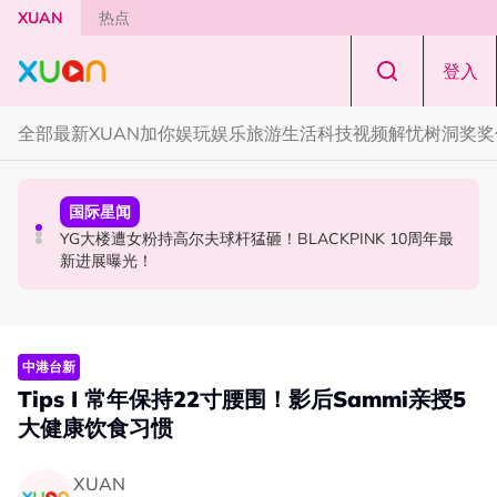
Skip to main content
XUAN
热点
登入
全部
最新
XUAN加你娱玩
娱乐
旅游
生活
科技
视频
解忧树洞
奖奖
中港台新
节庆
国际星闻
Jaclyn Victor现身《歌手2026》现场！遭粉丝野生捕获要
知多点 | 2026 农历七月鬼门开！10 大禁忌宁可信其有 少
YG大楼遭女粉持高尔夫球杆猛砸！BLACKPINK 10周年最
求合照！
穿全黑、全白
新进展曝光！
中港台新
Tips I 常年保持22寸腰围！影后Sammi亲授5
大健康饮食习惯
XUAN