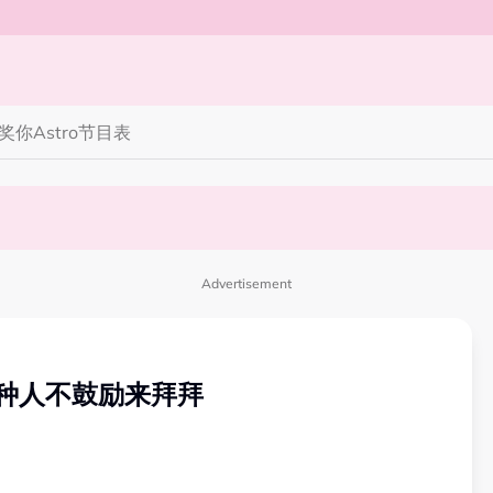
奖你
Astro节目表
完蜘蛛人，马上又去演忍者”
笑丧》”！10月31日登场
Advertisement
四种人不鼓励来拜拜