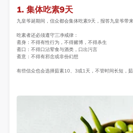
1. 集体吃素9天
九皇爷诞期间，信众都会集体吃素9天，报答九皇爷带
吃素者还必须遵守三净戒律：
斋身：不得有性行为，不得赌博，不得杀生
斋口：不得口沾荤食与酒类，口出污言
斋意：不得有邪念或非份幻想
有些信众也会选择茹素10、3或1天，不管时间长短，