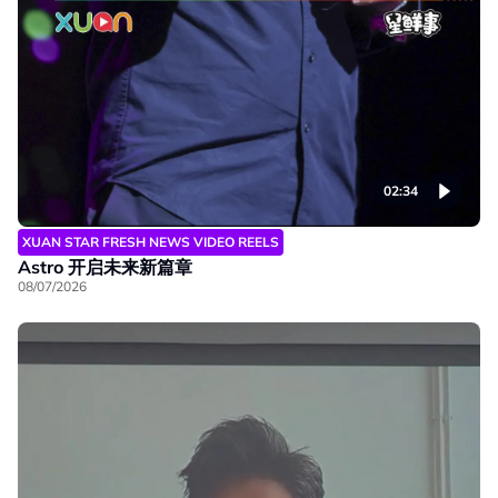
02:34
XUAN STAR FRESH NEWS VIDEO REELS
Astro 开启未来新篇章
08/07/2026