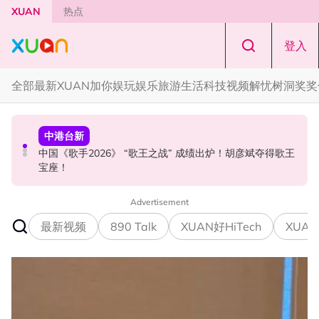
Skip to main content
XUAN
热点
登入
全部
最新
XUAN加你娱玩
娱乐
旅游
生活
科技
视频
解忧树洞
奖奖
中港台新
国际星闻
中港台新
中国《歌手2026》 “歌王之战” 成绩出炉！胡彦斌夺得歌王
YG大楼遭女粉持高尔夫球杆猛砸！BLACKPINK 10周年最
Jaclyn Victor现身《歌手2026》现场！遭粉丝野生捕获要
宝座！
新进展曝光！
求合照！
Advertisement
最新视频
890 Talk
XUAN好HiTech
XUAN