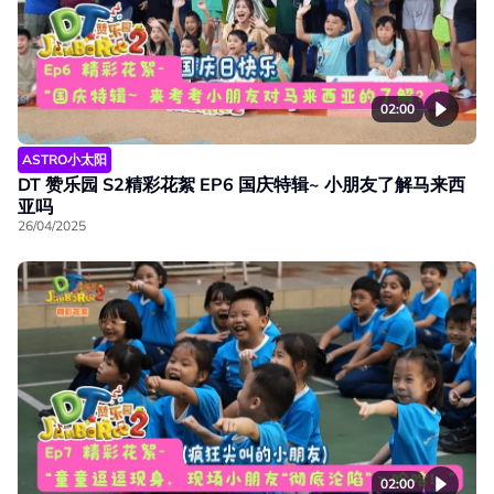
02:00
ASTRO小太阳
DT 赞乐园 S2精彩花絮 EP6 国庆特辑~ 小朋友了解马来西
亚吗
26/04/2025
02:00