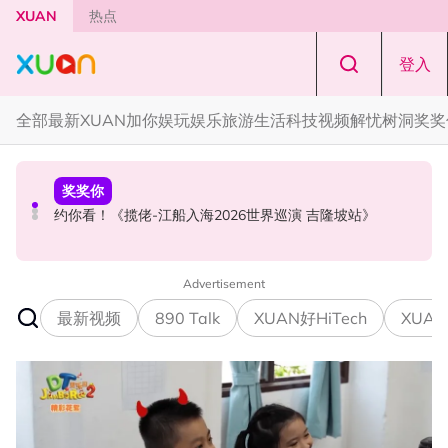
Skip to main content
XUAN
热点
登入
全部
最新
XUAN加你娱玩
娱乐
旅游
生活
科技
视频
解忧树洞
奖奖
国际星闻
奖奖你
本地星闻
PLEDIS娱乐官宣！SEVENTEEN 珉奎、胜宽、DINO入伍日
约你看！《揽佬-江船入海2026世界巡演 吉隆坡站》
MandoWave Festival 强势登陆吉隆坡！8组嘉宾轮番登场
程确定
Advertisement
最新视频
890 Talk
XUAN好HiTech
XUAN