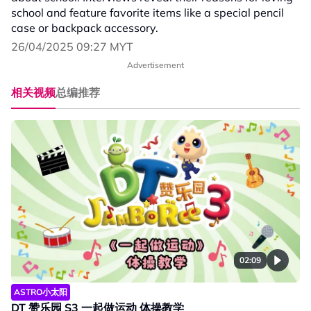
school and feature favorite items like a special pencil
case or backpack accessory.
26/04/2025 09:27 MYT
Advertisement
相关视频
总编推荐
02:09
ASTRO小太阳
DT 赞乐园 S3 一起做运动 体操教学