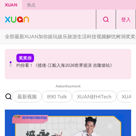
Skip to main content
XUAN
热点
登入
全部
最新
XUAN加你娱玩
娱乐
旅游
生活
科技
视频
解忧树洞
奖奖
奖奖你
本地星闻
国际星闻
约你看！《揽佬-江船入海2026世界巡演 吉隆坡站》
MandoWave Festival 强势登陆吉隆坡！8组嘉宾轮番登场
PLEDIS娱乐官宣！SEVENTEEN 珉奎、胜宽、DINO入伍日
程确定
Advertisement
最新视频
890 Talk
XUAN好HiTech
XUAN