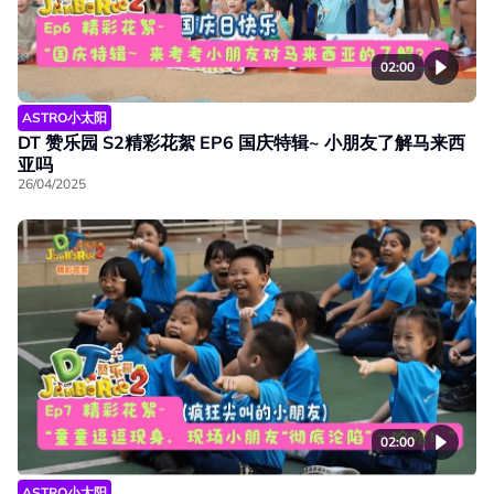
02:00
ASTRO小太阳
DT 赞乐园 S2精彩花絮 EP6 国庆特辑~ 小朋友了解马来西
亚吗
26/04/2025
02:00
ASTRO小太阳