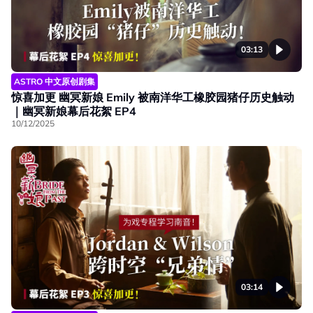
03:13
ASTRO 中文原创剧集
惊喜加更 幽冥新娘 Emily 被南洋华工橡胶园猪仔历史触动
｜幽冥新娘幕后花絮 EP4
10/12/2025
03:14