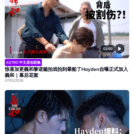
02:00
ASTRO 中文原创剧集
惊喜加更義和黎诺懿拍戏拍到晕船了Hayden自曝正式加入
義和｜幕后花絮
07/01/2026