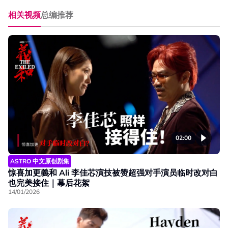
相关视频
总编推荐
02:00
ASTRO 中文原创剧集
惊喜加更義和 Ali 李佳芯演技被赞超强对手演员临时改对白
也完美接住｜幕后花絮
14/01/2026