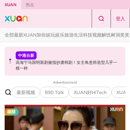
Skip to main content
XUAN
热点
登入
全部
最新
XUAN加你娱玩
娱乐
旅游
生活
科技
视频
解忧树洞
奖奖
中港台新
中港台新
国际星闻
高海宁马国明新剧被指抄袭韩剧！女主角患癌造型几乎一
网传周杰伦有私生子！杰威尔怒发声明：纯属恶意造谣！
JENNIE认曾因身体自卑！感谢BLACKPINK：我从没迷失
模一样
过！
Advertisement
最新视频
890 Talk
XUAN好HiTech
XUAN