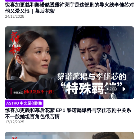
惊喜加更義和黎诺懿透露许亮宇是这部剧的导火线李佳芯对
他又爱又恨｜幕后花絮
24/12/2025
02:00
ASTRO 中文原创剧集
惊喜加更義和幕后花絮 EP1 黎诺懿爆料与李佳芯剧中关系
不一般她坦言角色很苦情
17/12/2025