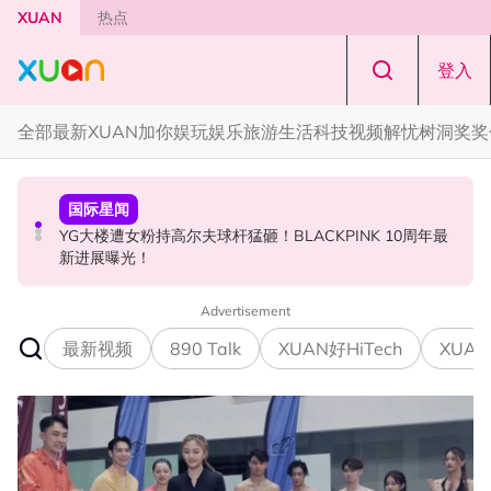
Skip to main content
XUAN
热点
登入
全部
最新
XUAN加你娱玩
娱乐
旅游
生活
科技
视频
解忧树洞
奖奖
国际星闻
中港台新
节庆
YG大楼遭女粉持高尔夫球杆猛砸！BLACKPINK 10周年最
Jaclyn Victor现身《歌手2026》现场！遭粉丝野生捕获要
知多点 | 2026 农历七月鬼门开！10 大禁忌宁可信其有 少
新进展曝光！
求合照！
穿全黑、全白
Advertisement
最新视频
890 Talk
XUAN好HiTech
XUAN