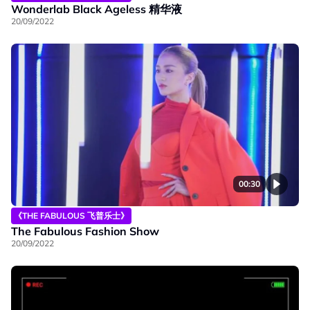
Wonderlab Black Ageless 精华液
20/09/2022
00:30
《THE FABULOUS 飞普乐士》
The Fabulous Fashion Show
20/09/2022