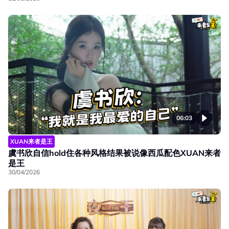
06:03
XUAN来者是王
虞书欣自信hold住各种风格结果被说像西瓜配色XUAN来者
是王
30/04/2026