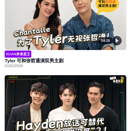
04:16
XUAN来者是王
Tyler 可和张哲通演双男主剧
01/02/2026