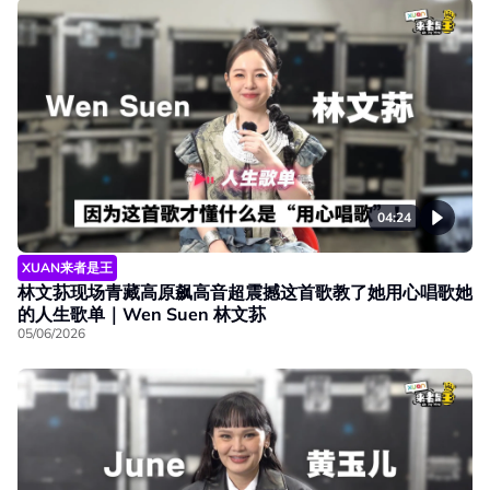
04:24
XUAN来者是王
林文荪现场青藏高原飙高音超震撼这首歌教了她用心唱歌她
的人生歌单｜Wen Suen 林文荪
05/06/2026