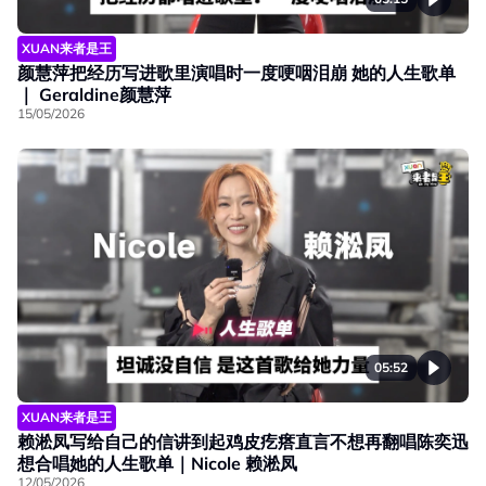
XUAN来者是王
颜慧萍把经历写进歌里演唱时一度哽咽泪崩 她的人生歌单
｜ Geraldine颜慧萍
15/05/2026
05:52
XUAN来者是王
赖淞凤写给自己的信讲到起鸡皮疙瘩直言不想再翻唱陈奕迅
想合唱她的人生歌单｜Nicole 赖淞凤
12/05/2026