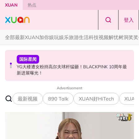
Skip to main content
XUAN
热点
登入
全部
最新
XUAN加你娱玩
娱乐
旅游
生活
科技
视频
解忧树洞
奖奖
节庆
国际星闻
中港台新
知多点 | 2026 农历七月鬼门开！10 大禁忌宁可信其有 少
YG大楼遭女粉持高尔夫球杆猛砸！BLACKPINK 10周年最
Jaclyn Victor现身《歌手2026》现场！遭粉丝野生捕获要
穿全黑、全白
新进展曝光！
求合照！
Advertisement
最新视频
890 Talk
XUAN好HiTech
XUAN