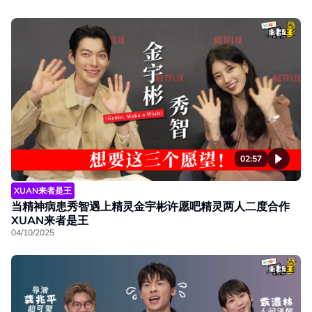
02:57
XUAN来者是王
当精神病患秀智遇上精灵金宇彬许愿吧精灵两人二度合作
XUAN来者是王
04/10/2025