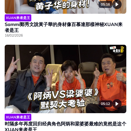
05:16
XUAN来者是王
Sammi鄭秀文說黃子華的身材像百慕達那樣神秘XUAN来
者是王
16/02/2026
05:12
XUAN来者是王
时隔多年再度回归经典角色阿炳和梁婆婆最难的竟然是这个
XUAN来者是王