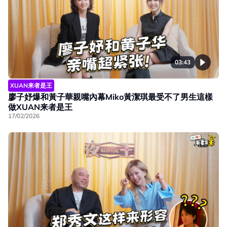
03:43
XUAN来者是王
廖子妤爆和黃子華親嘴內幕Miko黃潔琪最受不了男生這樣
做XUAN来者是王
17/02/2026