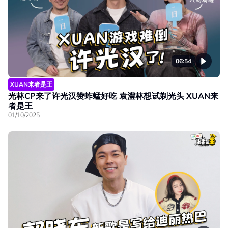
06:54
XUAN来者是王
光林CP来了许光汉赞蚱蜢好吃 袁澧林想试剃光头 XUAN来
者是王
01/10/2025