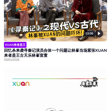
02:06
XUAN来者是王
回忆杀来袭寻秦记演员合体一个问题让林峯当场紧张XUAN
来者是王古天乐林峯宣萱
03/01/2026