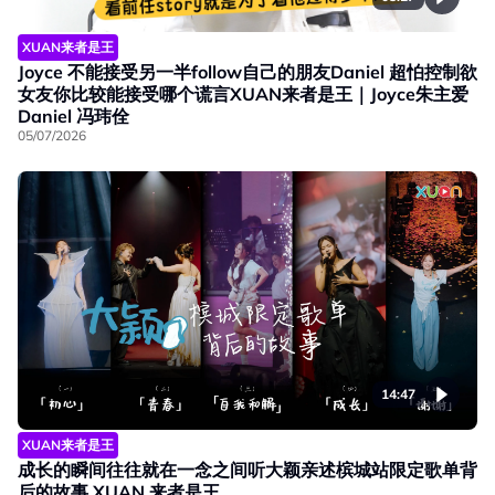
XUAN来者是王
Joyce 不能接受另一半follow自己的朋友Daniel 超怕控制欲
女友你比较能接受哪个谎言XUAN来者是王｜Joyce朱主爱
Daniel 冯玮佺
05/07/2026
14:47
XUAN来者是王
成长的瞬间往往就在一念之间听大颖亲述槟城站限定歌单背
后的故事 XUAN 来者是王