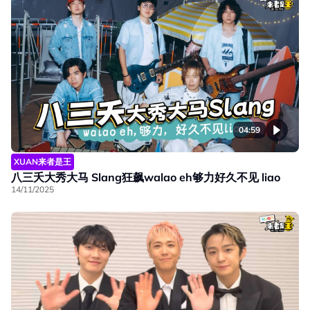
04:59
XUAN来者是王
八三夭大秀大马 Slang狂飙walao eh够力好久不见 liao
14/11/2025