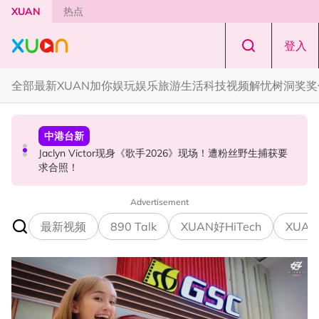
Skip to main content
XUAN
热点
登入
全部
最新
XUAN加你娱玩
娱乐
旅游
生活
科技
视频
解忧树洞
奖奖
国际星闻
中港台新
节庆
YG大楼遭女粉持高尔夫球杆猛砸！BLACKPINK 10周年最
Jaclyn Victor现身《歌手2026》现场！遭粉丝野生捕获要
知多点 | 2026 农历七月鬼门开！10 大禁忌宁可信其有 少
新进展曝光！
求合照！
穿全黑、全白
Advertisement
最新视频
890 Talk
XUAN好HiTech
XUAN