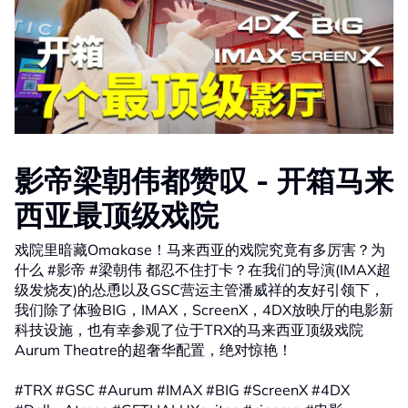
影帝梁朝伟都赞叹 - 开箱马来
西亚最顶级戏院
戏院里暗藏Omakase！马来西亚的戏院究竟有多厉害？为
什么 #影帝 #梁朝伟 都忍不住打卡？在我们的导演(IMAX超
级发烧友)的怂恿以及GSC营运主管潘威祥的友好引领下，
我们除了体验BIG，IMAX，ScreenX，4DX放映厅的电影新
科技设施，也有幸参观了位于TRX的马来西亚顶级戏院
Aurum Theatre的超奢华配置，绝对惊艳！
#TRX #GSC #Aurum #IMAX #BIG #ScreenX #4DX