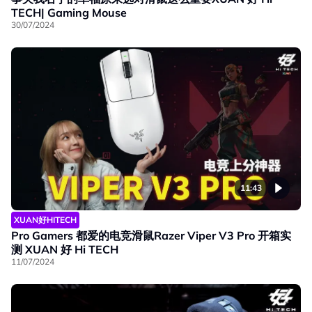
TECH| Gaming Mouse
30/07/2024
11:43
XUAN好HITECH
Pro Gamers 都爱的电竞滑鼠Razer Viper V3 Pro 开箱实
测 XUAN 好 Hi TECH
11/07/2024