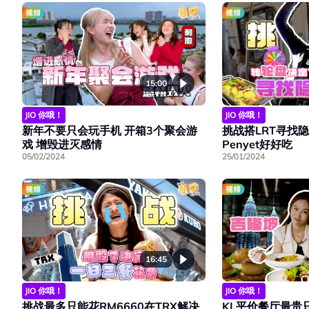
15:00
JIO 你哦！
JIO 你哦！
新年不要只会玩手机 开箱3个聚会游
挑战搭LRT寻找隐
戏 增毁进灭感情
Penyet好好吃
05/02/2024
25/01/2024
16:45
JIO 你哦！
JIO 你哦！
挑战最多只能花RM6660在TRX解决
KL平价餐厅最贵只