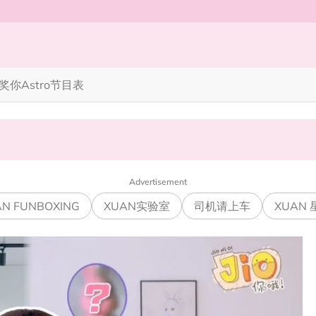
奖你
Astro节目表
完蜘蛛人，马上又去演忍者”
笑丧》”！10月31日登场
Advertisement
N FUNBOXING
XUAN实验室
司机请上车
XUAN