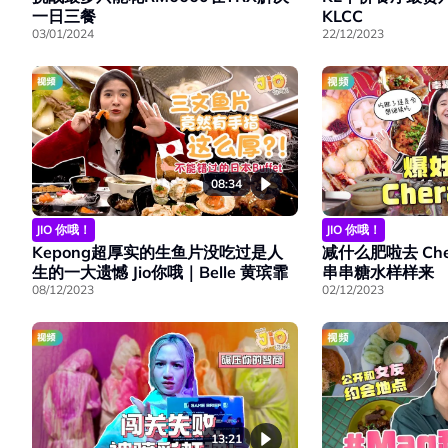
一日三餐
KLCC
03/01/2024
22/12/2023
08:34
JIO 你哦！
JIO 你哦！
Kepong超厚实的生鱼片没吃过是人
减什么肥啦去 Ch
生的一大遗憾 Jio你哦｜Belle 黄瑸霏
串串糖水样样来
08/12/2023
02/12/2023
13:21