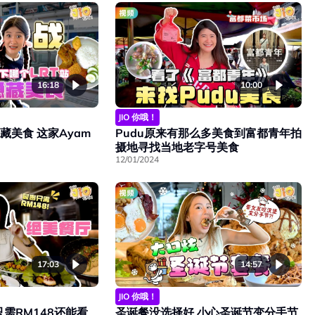
16:18
10:00
JIO 你哦！
藏美食 这家Ayam
Pudu原来有那么多美食到富都青年拍
摄地寻找当地老字号美食
12/01/2024
17:03
14:57
JIO 你哦！
需RM148还能看
圣诞餐没选择好 小心圣诞节变分手节