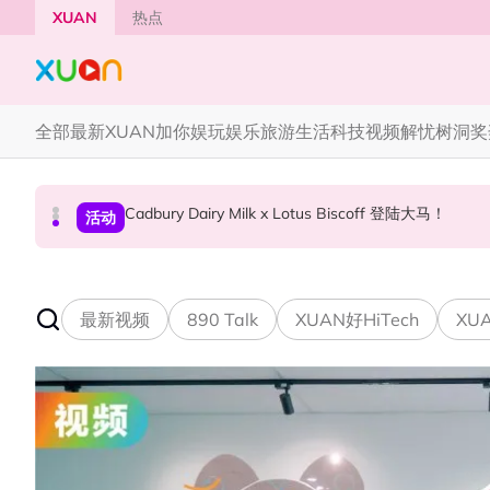
Skip to main content
XUAN
热点
全部
最新
XUAN加你娱玩
娱乐
旅游
生活
科技
视频
解忧树洞
奖
Cadbury Dairy Milk x Lotus Biscoff 登陆大马！
Tom Holland “Spiderman” 替身曝光！“替
Henn国贤 “Aunty Henn 脱口秀专场 《笑笑笑
国际星闻
活动
本地星闻
最新视频
890 Talk
XUAN好HiTech
XUA