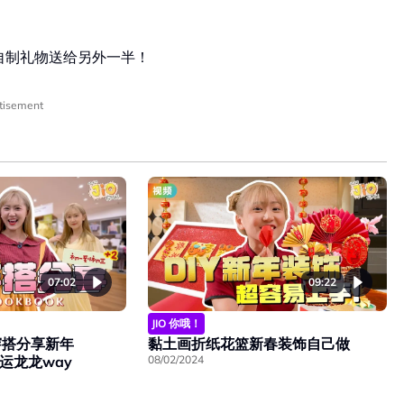
100 自制礼物送给另外一半！
tisement
07:02
09:22
JIO 你哦！
穿搭分享新年
黏土画折纸花篮新春装饰自己做
好运龙龙way
08/02/2024