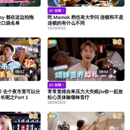
JIO 你哦！
hley 都在这边拍拖
吃 Mamak 档也有大学问 连锁和不是
食口袋名单
连锁的有什么不同
19/10/2023
08:52
09:54
JIO 你哦！
市 去个夜市竟可以分
常常觉得自卑压力大失眠Jio你一起放
呢之Part 1
松心灵体验颂钵音疗
28/09/2023