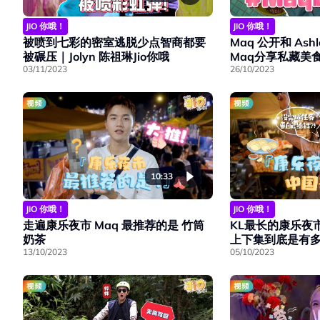
JIO 你哦！
JIO 你哦！
被喷到七彩的密室逃脱少点智商都要
Maq 公开和 As
被碾压｜Jolyn 陈祖琳Jio你哦
Maq分享私藏美
03/11/2023
26/10/2023
10:33
JIO 你哦！
JIO 你哦！
走遍康乐夜市 Maq 最推荐的是 竹筒
KL最长的康乐夜
奶茶
上下集到底是有多长
13/10/2023
05/10/2023