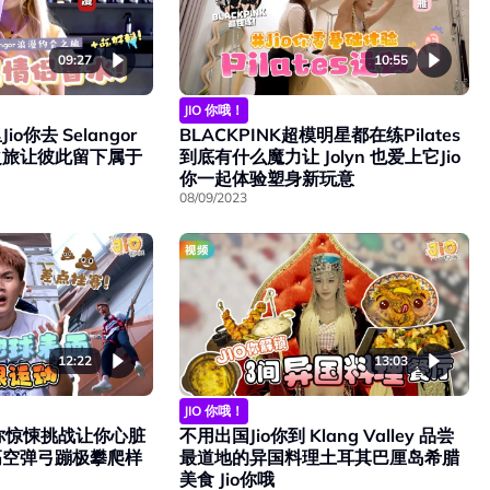
09:27
10:55
JIO 你哦！
你去 Selangor
BLACKPINK超模明星都在练Pilates
之旅让彼此留下属于
到底有什么魔力让 Jolyn 也爱上它Jio
你一起体验塑身新玩意
08/09/2023
12:22
13:03
JIO 你哦！
o你惊悚挑战让你心脏
不用出国Jio你到 Klang Valley 品尝
高空弹弓蹦极攀爬样
最道地的异国料理土耳其巴厘岛希腊
美食 Jio你哦