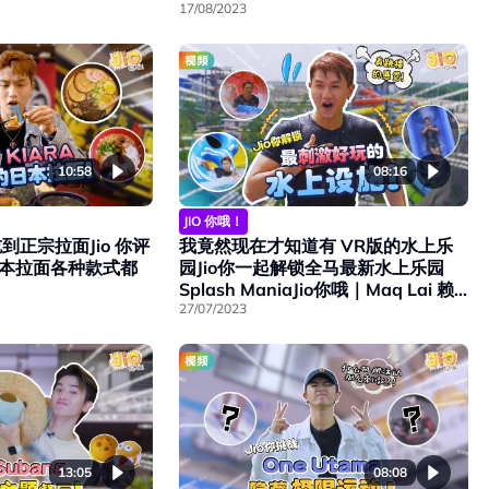
17/08/2023
10:58
08:16
JIO 你哦！
正宗拉面Jio 你评
我竟然现在才知道有 VR版的水上乐
a 日本拉面各种款式都
园Jio你一起解锁全马最新水上乐园
Splash ManiaJio你哦｜Maq Lai 赖
铭权
27/07/2023
08:08
13:05