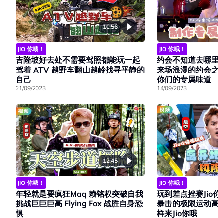
10:56
JIO 你哦！
JIO 你哦！
吉隆坡好去处不需要驾照都能玩一起
约会不知道去哪里Jio
驾着 ATV 越野车翻山越岭找寻平静的
来场浪漫的约会
自己
你们的专属味道
21/09/2023
14/09/2023
12:45
JIO 你哦！
JIO 你哦！
玩到差点挫赛Ji
年轻就是要疯狂Maq 赖铭权突破自我
暴击的极限运动
挑战巨巨巨高 Flying Fox 战胜自身恐
样来Jio你哦
惧