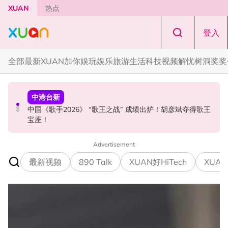
Skip to main content
XUAN
热点
登入
全部
最新
XUAN加你娱玩
娱乐
旅游
生活
科技
视频
解忧树洞
奖奖
中港台新
国际星闻
中港台新
中国《歌手2026》 “歌王之战” 成绩出炉！胡彦斌夺得歌王
YG大楼遭女粉持高尔夫球杆猛砸！BLACKPINK 10周年最
Jaclyn Victor现身《歌手2026》现场！遭粉丝野生捕获要
宝座！
新进展曝光！
求合照！
Advertisement
最新视频
890 Talk
XUAN好HiTech
XUAN