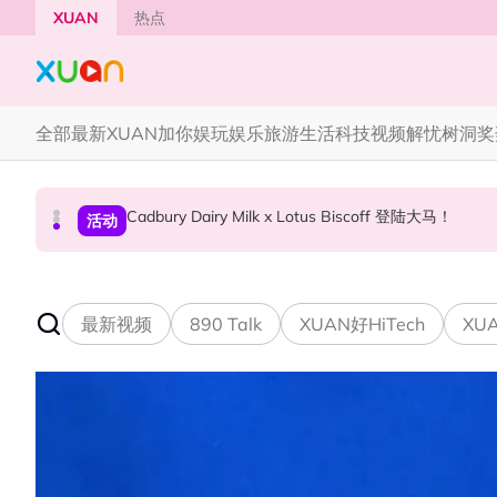
Skip to main content
XUAN
热点
全部
最新
XUAN加你娱玩
娱乐
旅游
生活
科技
视频
解忧树洞
奖
Cadbury Dairy Milk x Lotus Biscoff 登陆大马！
Tom Holland “Spiderman” 替身曝光！“替
Henn国贤 “Aunty Henn 脱口秀专场 《笑笑笑
国际星闻
活动
本地星闻
最新视频
890 Talk
XUAN好HiTech
XUA