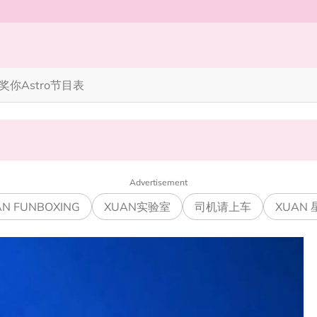
奖你
Astro节目表
完蜘蛛人，马上又去演忍者”
笑丧》”！10月31日登场
Advertisement
N FUNBOXING
XUAN实验室
司机请上车
XUAN