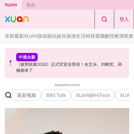
Skip to main content
XUAN
热点
登入
全部
最新
XUAN加你娱玩
娱乐
旅游
生活
科技
视频
解忧树洞
奖奖
中港台新
中港台新
演唱会
《披荆斩棘2026》正式官宣全阵容！余文乐、刘畊宏、孙
陈土豆玩梗《下一站幸福》！同框阿信、吴建豪上演“光晞
范玮琪云顶开唱哽咽了！感性告白大马粉丝：我想继续唱
楠都来了
不能捐”桥段
下去
Advertisement
最新视频
890 Talk
XUAN好HiTech
XUAN