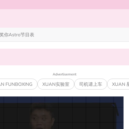
奖你
Astro节目表
完蜘蛛人，马上又去演忍者”
笑丧》”！10月31日登场
Advertisement
N FUNBOXING
XUAN实验室
司机请上车
XUAN