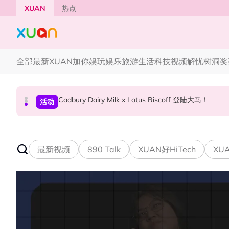
Skip to main content
XUAN
热点
全部
最新
XUAN加你娱玩
娱乐
旅游
生活
科技
视频
解忧树洞
奖
Cadbury Dairy Milk x Lotus Biscoff 登陆大马！
Tom Holland “Spiderman” 替身曝光！“替
Henn国贤 “Aunty Henn 脱口秀专场 《笑笑笑
国际星闻
活动
本地星闻
最新视频
890 Talk
XUAN好HiTech
XUA