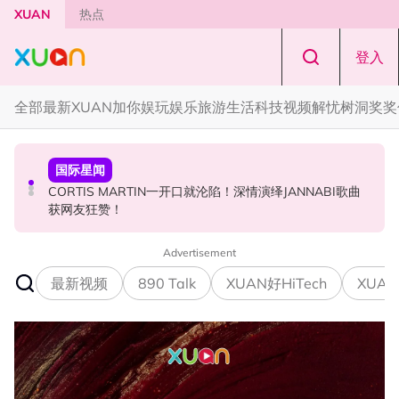
Skip to main content
XUAN
热点
登入
全部
最新
XUAN加你娱玩
娱乐
旅游
生活
科技
视频
解忧树洞
奖奖
国际星闻
国际星闻
演唱会
CORTIS MARTIN一开口就沦陷！深情演绎JANNABI歌曲
张员瑛频陷耍大牌争议！首度吐心声：真相终究会浮出水
F✦FOREVER 首次来马开唱！万人合唱《流星雨》，梦回
获网友狂赞！
面！
《流星花园》
Advertisement
最新视频
890 Talk
XUAN好HiTech
XUAN