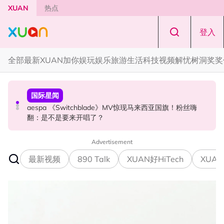
Skip to main content
XUAN
热点
登入
全部
最新
XUAN加你娱玩
娱乐
旅游
生活
科技
视频
解忧树洞
奖奖
解忧树洞
国际星闻
中港台新
解忧树洞 ｜ “我是不是一个没良心的人？” 男友欠RM10
aespa 《Switchblade》MV惊现马来西亚国旗！粉丝嗨
中国百万网红遭闺蜜骗到菲律宾！失踪3年确定遭到撕票
万，我却选择分手
翻：是不是要来开唱了？
Advertisement
最新视频
890 Talk
XUAN好HiTech
XUAN