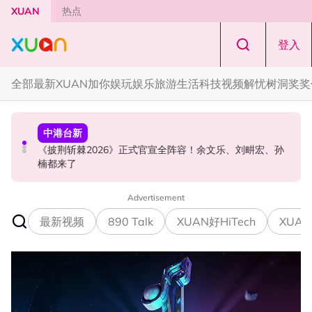
Skip to main content
XUAN
热点
登入
全部
最新
XUAN加你娱玩
娱乐
旅游
生活
科技
视频
解忧树洞
奖奖
中港台新
中港台新
演唱会
《披荆斩棘2026》正式官宣全阵容！余文乐、刘畊宏、孙
陈土豆玩梗《下一站幸福》！同框阿信、吴建豪上演“光晞
范玮琪云顶开唱哽咽了！感性告白大马粉丝：我想继续唱
楠都来了
不能捐”桥段
下去
Advertisement
最新视频
890 Talk
XUAN好HiTech
XUAN