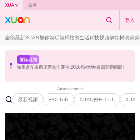
Skip to main content
XUAN
热点
登入
全部
最新
XUAN加你娱玩
娱乐
旅游
生活
科技
视频
解忧树洞
奖奖
节庆
国际星闻
本地星闻
知多点｜农历七月鬼门开！ 2026年4大生肖最容易招阴
金秀贤复出办见面会！豪租2万人场地 地点、日期曝光！
张孝全、贾静雯现身吉隆坡金三角！路透图曝光
Advertisement
最新视频
890 Talk
XUAN好HiTech
XUAN