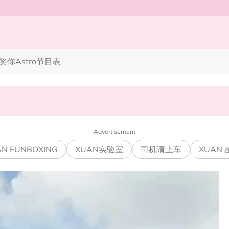
奖你
Astro节目表
完蜘蛛人，马上又去演忍者”
笑丧》”！10月31日登场
Advertisement
N FUNBOXING
XUAN实验室
司机请上车
XUAN