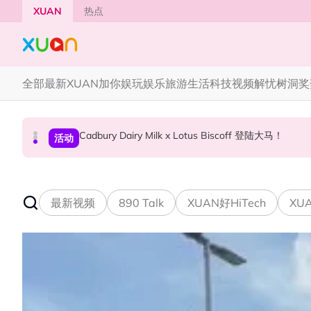
Skip to main content
XUAN
热点
全部
最新
XUAN加你娱玩
娱乐
旅游
生活
科技
视频
解忧树洞
奖
Cadbury Dairy Milk x Lotus Biscoff 登陆大马！
Tom Holland “Spiderman” 替身曝光！“替
Henn国贤 “Aunty Henn 脱口秀专场 《笑笑笑
国际星闻
活动
本地星闻
最新视频
890 Talk
XUAN好HiTech
XUA