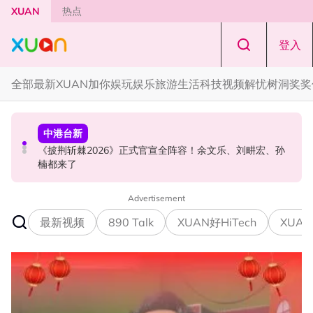
Skip to main content
XUAN
热点
登入
全部
最新
XUAN加你娱玩
娱乐
旅游
生活
科技
视频
解忧树洞
奖奖
中港台新
中港台新
演唱会
《披荆斩棘2026》正式官宣全阵容！余文乐、刘畊宏、孙
陈土豆玩梗《下一站幸福》！同框阿信、吴建豪上演“光晞
范玮琪云顶开唱哽咽了！感性告白大马粉丝：我想继续唱
楠都来了
不能捐”桥段
下去
Advertisement
最新视频
890 Talk
XUAN好HiTech
XUAN