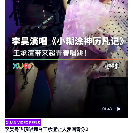
01:48
XUAN VIDEO REELS
李昊粤语演唱舞台王承渲让人梦回青你2