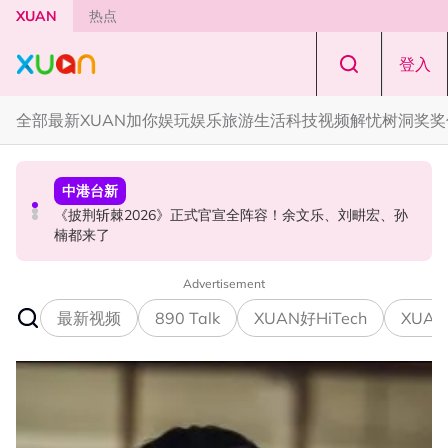
Skip to main content
XUAN
热点
登入
全部
最新
XUAN加你娱玩
娱乐
旅游
生活
科技
视频
解忧树洞
奖奖
演唱会
中港台新
中港台新
范玮琪云顶开唱哽咽了！感性告白大马粉丝：我想继续唱
《披荆斩棘2026》正式官宣全阵容！余文乐、刘畊宏、孙
陈土豆玩梗《下一站幸福》！同框阿信、吴建豪上演“光晞
下去
楠都来了
不能捐”桥段
Advertisement
最新视频
890 Talk
XUAN好HiTech
XUAN