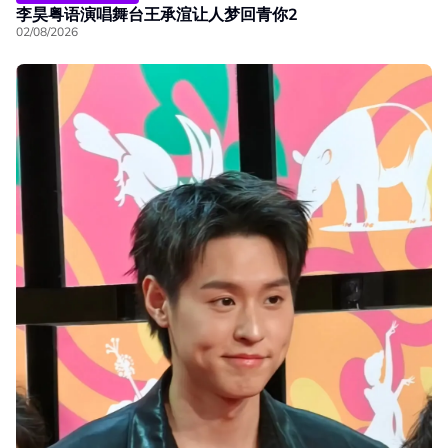
李昊粤语演唱舞台王承渲让人梦回青你2
02/08/2026