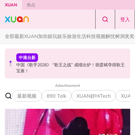
Skip to main content
XUAN
热点
登入
全部
最新
XUAN加你娱玩
娱乐
旅游
生活
科技
视频
解忧树洞
奖奖
中港台新
国际星闻
中港台新
中国《歌手2026》 “歌王之战” 成绩出炉！胡彦斌夺得歌王
YG大楼遭女粉持高尔夫球杆猛砸！BLACKPINK 10周年最
Jaclyn Victor现身《歌手2026》现场！遭粉丝野生捕获要
宝座！
新进展曝光！
求合照！
Advertisement
最新视频
890 Talk
XUAN好HiTech
XUAN