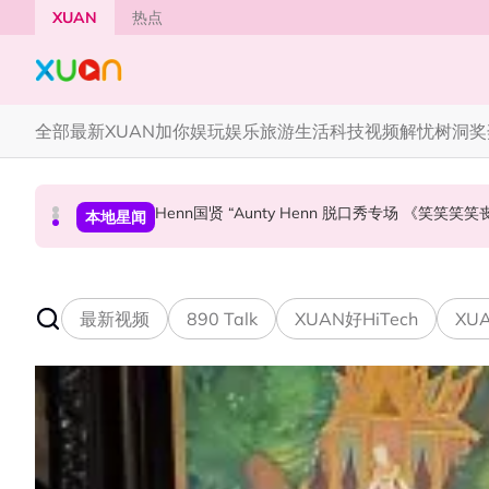
Skip to main content
XUAN
热点
全部
最新
XUAN加你娱玩
娱乐
旅游
生活
科技
视频
解忧树洞
奖
Henn国贤 “Aunty Henn 脱口秀专场 《笑笑笑
63岁关之琳被曝新男友小她36岁！亲自发文回应 
范玮琪大马开唱！一家四口来马
中港台新
本地星闻
中港台新
最新视频
890 Talk
XUAN好HiTech
XUA