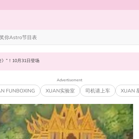
奖你
Astro节目表
笑丧》”！10月31日登场
“奶孙恋”
 黑人公开寻美食介绍“可以推荐一下吗？”
Advertisement
N FUNBOXING
XUAN实验室
司机请上车
XUAN