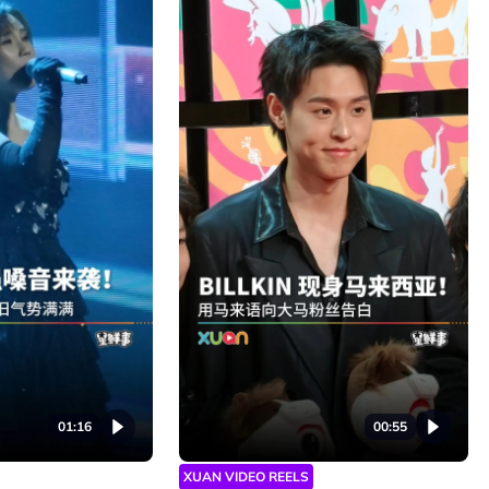
01:16
00:55
XUAN VIDEO REELS