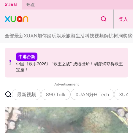
Skip to main content
XUAN
热点
登入
全部
最新
XUAN加你娱玩
娱乐
旅游
生活
科技
视频
解忧树洞
奖奖
中港台新
国际星闻
中港台新
中国《歌手2026》 “歌王之战” 成绩出炉！胡彦斌夺得歌王
YG大楼遭女粉持高尔夫球杆猛砸！BLACKPINK 10周年最
Jaclyn Victor现身《歌手2026》现场！遭粉丝野生捕获要
宝座！
新进展曝光！
求合照！
Advertisement
最新视频
890 Talk
XUAN好HiTech
XUAN