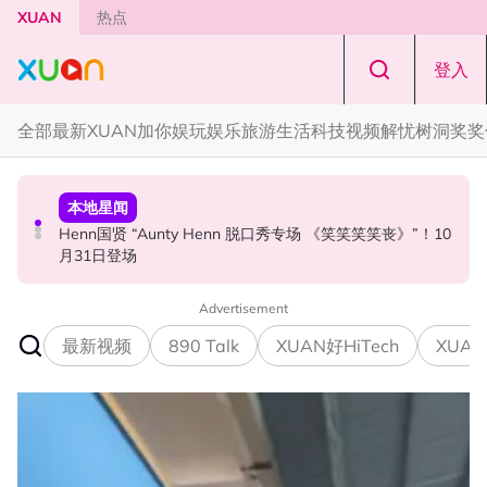
Skip to main content
XUAN
热点
登入
全部
最新
XUAN加你娱玩
娱乐
旅游
生活
科技
视频
解忧树洞
奖奖
活动
本地星闻
国际星闻
Cadbury Dairy Milk x Lotus Biscoff 登陆大马！
Henn国贤 “Aunty Henn 脱口秀专场 《笑笑笑笑丧》”！10
Tom Holland “Spiderman” 替身曝光！“替完蜘蛛人，马上
月31日登场
又去演忍者”
Advertisement
最新视频
890 Talk
XUAN好HiTech
XUAN