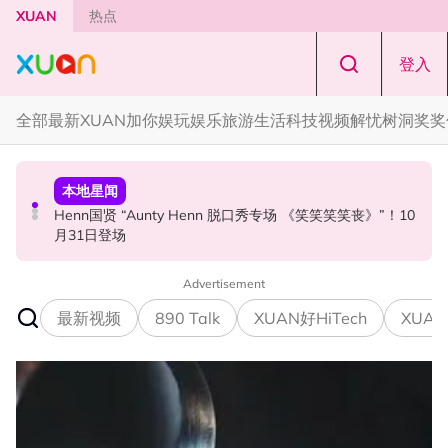
Skip to main content
XUAN
热点
登入
全部
最新
XUAN加你娱玩
娱乐
旅游
生活
科技
视频
解忧树洞
奖奖
本地星闻
国际星闻
活动
Henn国贤 “Aunty Henn 脱口秀专场 《笑笑笑笑丧》”！10
Tom Holland “Spiderman” 替身曝光！“替完蜘蛛人，马上
Cadbury Dairy Milk x Lotus Biscoff 登陆大马！
月31日登场
又去演忍者”
Advertisement
最新视频
890 Talk
XUAN好HiTech
XUAN