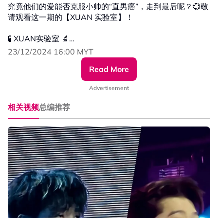
究竟他们的爱能否克服小帅的“直男癌”，走到最后呢？💞敬
请观看这一期的【XUAN 实验室】！
🧪 XUAN实验室 🔬
🧬 上线平台：XUAN YouTube & xuan.com.my
23/12/2024 16:00 MYT
Read More
Advertisement
相关视频
总编推荐