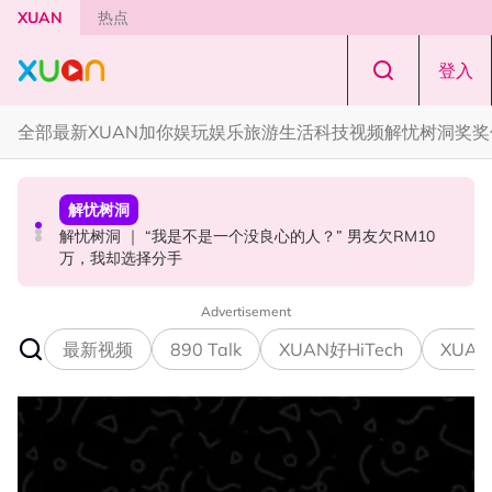
Skip to main content
XUAN
热点
登入
全部
最新
XUAN加你娱玩
娱乐
旅游
生活
科技
视频
解忧树洞
奖奖
本地星闻
解忧树洞
奖奖你
MandoWave Festival 强势登陆吉隆坡！8组嘉宾轮番登场
解忧树洞 ｜ “我是不是一个没良心的人？” 男友欠RM10
约你看！《揽佬-江船入海2026世界巡演 吉隆坡站》
万，我却选择分手
Advertisement
最新视频
890 Talk
XUAN好HiTech
XUAN