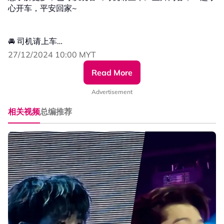
心开车，平安回家~
🚘 司机请上车
📆 开车时间：12月11日起，每周一、三11pm
27/12/2024 10:00 MYT
💻 开车道路：XUAN YouTube & xuan.com.my
Read More
Advertisement
相关视频
总编推荐