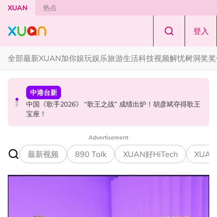
Skip to main content
XUAN
热点
登入
全部
最新
XUAN加你娱玩
娱乐
旅游
生活
科技
视频
解忧树洞
奖奖
中港台新
中港台新
国际星闻
Jaclyn Victor现身《歌手2026》现场！遭粉丝野生捕获要
中国《歌手2026》 “歌王之战” 成绩出炉！胡彦斌夺得歌王
YG大楼遭女粉持高尔夫球杆猛砸！BLACKPINK 10周年最
求合照！
宝座！
新进展曝光！
Advertisement
最新视频
890 Talk
XUAN好HiTech
XUAN