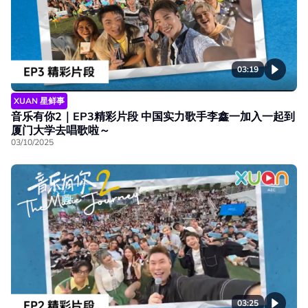
03:19
XUAN 星鲜事
音乐有你2｜EP3精彩片段 中国实力歌手李鑫一加入一起到
厦门大学去唱歌啦～
03/10/2025
03:25