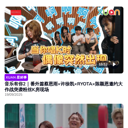
18:52
XUAN 星鲜事
音乐有你2｜番外篇蔡恩雨×许徐凯×RYOTA×陈颖恩邀约大
作战突袭粉丝K房现场
19/09/2025