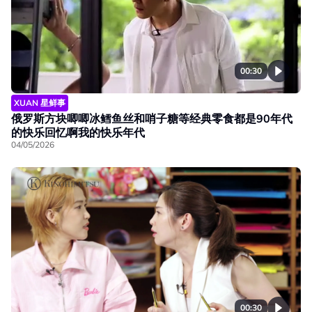
00:30
XUAN 星鲜事
俄罗斯方块唧唧冰鳕鱼丝和哨子糖等经典零食都是90年代
的快乐回忆啊我的快乐年代
04/05/2026
00:30