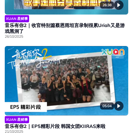
26:38
XUAN 星鲜事
音乐有你2｜收官特别篇蔡恩雨坦言录制很累Uriah又是游
戏黑洞了
26/10/2025
05:04
XUAN 星鲜事
音乐有你2｜EP5精彩片段 韩国女团KIIRAS来啦
21/10/2025