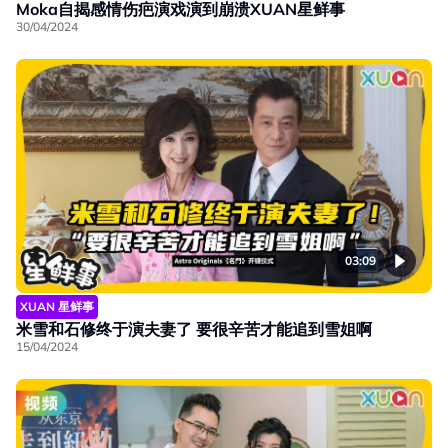
Moka自揭感情伤疤演戏演到崩溃XUAN星鲜事
30/04/2024
03:09
XUAN 星鲜事
米雪和石修终于演夫妻了 要很辛苦才能追到雪姐啊
15/04/2024