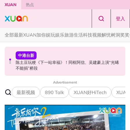
Skip to main content
XUAN
热点
登入
全部
最新
XUAN加你娱玩
娱乐
旅游
生活
科技
视频
解忧树洞
奖奖
中港台新
演唱会
国际星闻
陈土豆玩梗《下一站幸福》！同框阿信、吴建豪上演“光晞
范玮琪云顶开唱哽咽了！感性告白大马粉丝：我想继续唱
BLACKPINK十周年活动被批太仓促！Jisoo罕见哭泣 当众
不能捐”桥段
下去
落泪道歉！
Advertisement
最新视频
890 Talk
XUAN好HiTech
XUAN