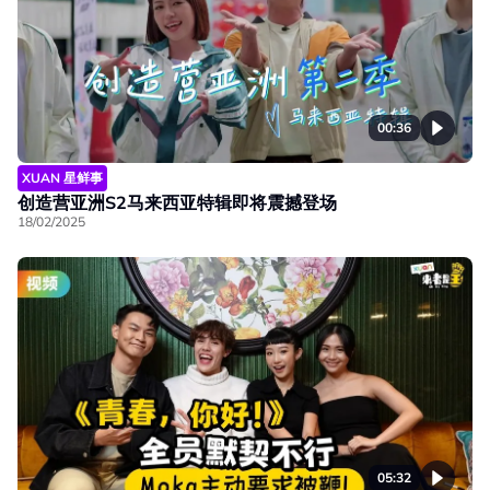
00:36
XUAN 星鲜事
创造营亚洲S2马来西亚特辑即将震撼登场
18/02/2025
05:32