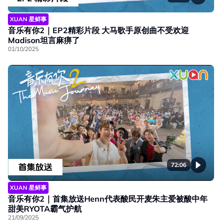
XUAN 星鲜事
音乐有你2｜EP2精彩片段 大马歌手原创曲不受欢迎
Madison坦言麻痹了
01/10/2025
72:06
XUAN 星鲜事
音乐有你2｜首集放送Henn代表酸民开麦朱主爱被酸中年
甜美RYOTA霸气护航
21/09/2025