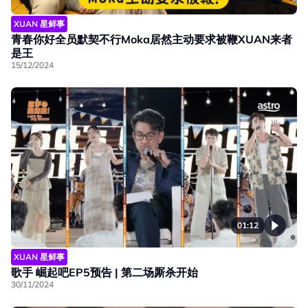
XUAN 星鲜事
青春你好全员默契不行Moka居然主动要求被鞭XUAN来者
是王
15/12/2024
01:12
XUAN 星鲜事
歌手 崛起吧EP5预告 | 第二场厮杀开始
30/11/2024