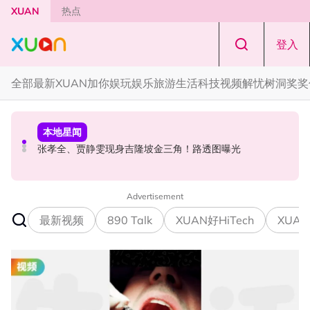
Skip to main content
XUAN
热点
登入
全部
最新
XUAN加你娱玩
娱乐
旅游
生活
科技
视频
解忧树洞
奖奖
国际星闻
本地星闻
节庆
骗走伯贤、泰民酬劳！车佳元涉嫌诈欺300亿遭羁押！
张孝全、贾静雯现身吉隆坡金三角！路透图曝光
知多点｜农历七月鬼门开！ 2026年4大生肖最容易招阴
Advertisement
最新视频
890 Talk
XUAN好HiTech
XUAN