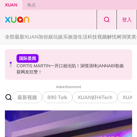
Skip to main content
XUAN
热点
登入
全部
最新
XUAN加你娱玩
娱乐
旅游
生活
科技
视频
解忧树洞
奖奖
演唱会
国际星闻
国际星闻
F✦FOREVER 首次来马开唱！万人合唱《流星雨》，梦回
CORTIS MARTIN一开口就沦陷！深情演绎JANNABI歌曲
张员瑛频陷耍大牌争议！首度吐心声：真相终究会浮出水
《流星花园》
获网友狂赞！
面！
Advertisement
最新视频
890 Talk
XUAN好HiTech
XUAN