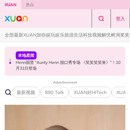
Skip to main content
XUAN
热点
登入
全部
最新
XUAN加你娱玩
娱乐
旅游
生活
科技
视频
解忧树洞
奖奖
中港台新
本地星闻
中港台新
范玮琪大马开唱！一家四口来马 黑人公开寻美食介绍“可以
Henn国贤 “Aunty Henn 脱口秀专场 《笑笑笑笑丧》”！10
63岁关之琳被曝新男友小她36岁！亲自发文回应 “奶孙恋”
推荐一下吗？”
月31日登场
Advertisement
最新视频
890 Talk
XUAN好HiTech
XUAN