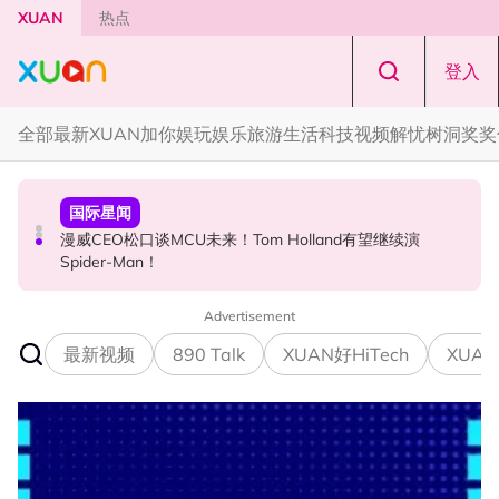
Skip to main content
XUAN
热点
登入
全部
最新
XUAN加你娱玩
娱乐
旅游
生活
科技
视频
解忧树洞
奖奖
国际星闻
演唱会
国际星闻
张员瑛频陷耍大牌争议！首度吐心声：真相终究会浮出水
F✦FOREVER 首次来马开唱！万人合唱《流星雨》，梦回
漫威CEO松口谈MCU未来！Tom Holland有望继续演
面！
《流星花园》
Spider-Man！
Advertisement
最新视频
890 Talk
XUAN好HiTech
XUAN