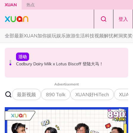
Skip to main content
XUAN
热点
登入
全部
最新
XUAN加你娱玩
娱乐
旅游
生活
科技
视频
解忧树洞
奖奖
本地星闻
国际星闻
活动
Henn国贤 “Aunty Henn 脱口秀专场 《笑笑笑笑丧》”！10
Tom Holland “Spiderman” 替身曝光！“替完蜘蛛人，马上
Cadbury Dairy Milk x Lotus Biscoff 登陆大马！
月31日登场
又去演忍者”
Advertisement
最新视频
890 Talk
XUAN好HiTech
XUAN