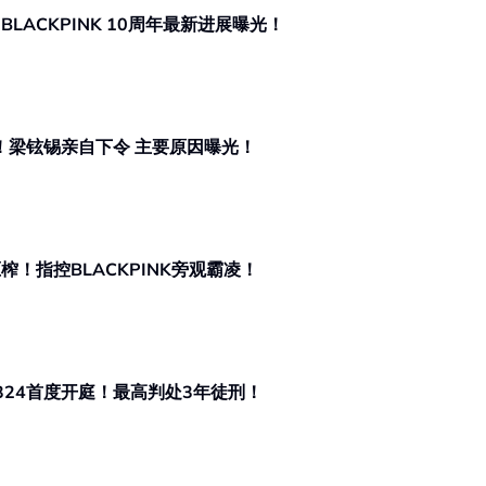
LACKPINK 10周年最新进展曝光！
掉！梁铉锡亲自下令 主要原因曝光！
压榨！指控BLACKPINK旁观霸凌！
0324首度开庭！最高判处3年徒刑！