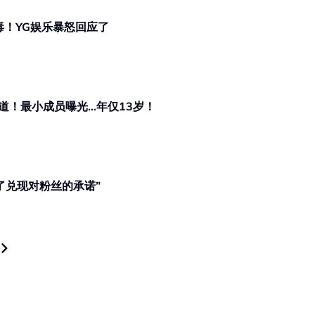
会吸毒！YG娱乐暴怒回应了
将出道！最小成员曝光…年仅13岁！
“为了兑现对粉丝的承诺”