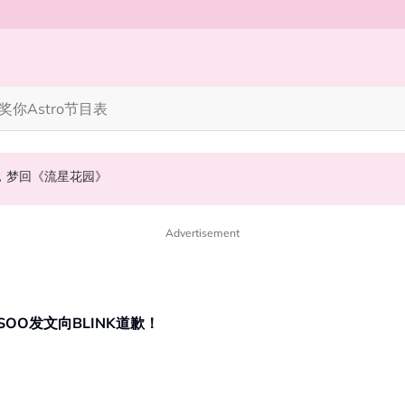
奖你
Astro节目表
》，梦回《流星花园》
会浮出水面！
NABI歌曲获网友狂赞！
Advertisement
ISOO发文向BLINK道歉！