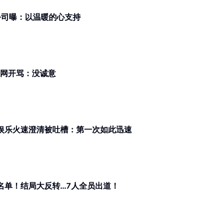
！公司曝：以温暖的心支持
！韩网开骂：没诚意
G娱乐火速澄清被吐槽：第一次如此迅速
员名单！结局大反转…7人全员出道！