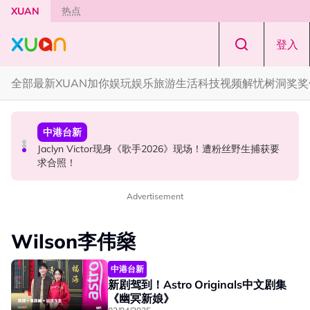
Skip to main content
XUAN
热点
登入
全部
最新
XUAN加你娱玩
娱乐
旅游
生活
科技
视频
解忧树洞
奖奖
中港台新
国际星闻
中港台新
中国《歌手2026》 “歌王之战” 成绩出炉！胡彦斌夺得歌王
YG大楼遭女粉持高尔夫球杆猛砸！BLACKPINK 10周年最
Jaclyn Victor现身《歌手2026》现场！遭粉丝野生捕获要
宝座！
新进展曝光！
求合照！
Advertisement
Wilson李伟燊
中港台新
新剧驾到！Astro Originals中文剧集
《幽冥新娘》