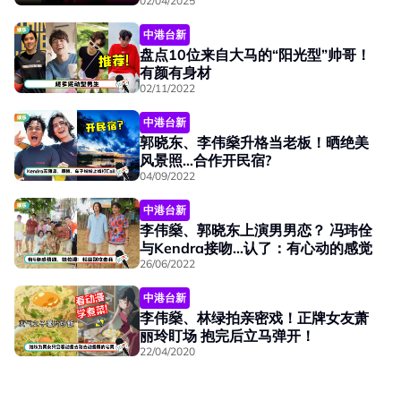
02/04/2025
中港台新
盘点10位来自大马的“阳光型”帅哥！
有颜有身材
02/11/2022
中港台新
郭晓东、李伟燊升格当老板！晒绝美
风景照…合作开民宿?
04/09/2022
中港台新
李伟燊、郭晓东上演男男恋？ 冯玮佺
与Kendra接吻...认了：有心动的感觉
26/06/2022
中港台新
李伟燊、林绿拍亲密戏！正牌女友萧
丽玲盯场 抱完后立马弹开！
22/04/2020