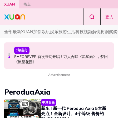
Skip to main content
XUAN
热点
登入
全部
最新
XUAN加你娱玩
娱乐
旅游
生活
科技
视频
解忧树洞
奖奖
国际星闻
国际星闻
演唱会
CORTIS MARTIN一开口就沦陷！深情演绎JANNABI歌曲
张员瑛频陷耍大牌争议！首度吐心声：真相终究会浮出水
F✦FOREVER 首次来马开唱！万人合唱《流星雨》，梦回
获网友狂赞！
面！
《流星花园》
Advertisement
PeroduaAxia
中港台新
新车 I 新一代 Perodua Axia 5大新
亮点！全新设计、4个等级 售价约