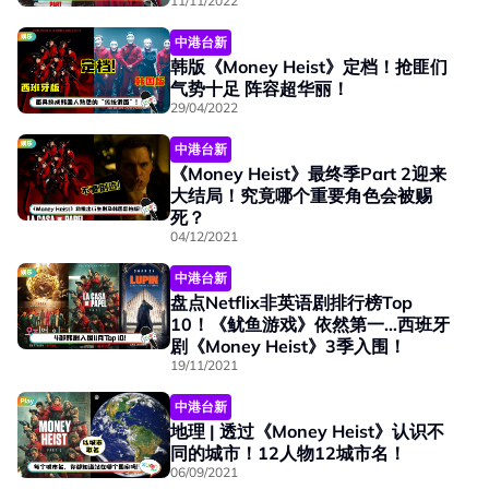
11/11/2022
中港台新
韩版《Money Heist》定档！抢匪们
气势十足 阵容超华丽！
29/04/2022
中港台新
《Money Heist》最终季Part 2迎来
大结局！究竟哪个重要角色会被赐
死？
04/12/2021
中港台新
盘点Netflix非英语剧排行榜Top
10！《鱿鱼游戏》依然第一…西班牙
剧《Money Heist》3季入围！
19/11/2021
中港台新
地理 | 透过《Money Heist》认识不
同的城市！12人物12城市名！
06/09/2021