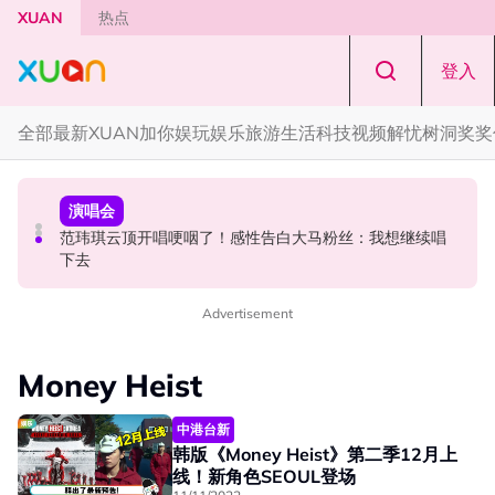
Skip to main content
XUAN
热点
登入
全部
最新
XUAN加你娱玩
娱乐
旅游
生活
科技
视频
解忧树洞
奖奖
中港台新
中港台新
演唱会
《披荆斩棘2026》正式官宣全阵容！余文乐、刘畊宏、孙
陈土豆玩梗《下一站幸福》！同框阿信、吴建豪上演“光晞
范玮琪云顶开唱哽咽了！感性告白大马粉丝：我想继续唱
楠都来了
不能捐”桥段
下去
Advertisement
Money Heist
中港台新
韩版《Money Heist》第二季12月上
线！新角色SEOUL登场