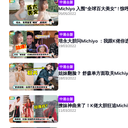
中港台新
Michiyo 入围“全球百大美女” !
05/05/2022
中港台新
培永大胆问Michiyo ：我跟K佬
19/03/2022
中港台新
姐妹翻脸？ 舒森单方面取关Michiy
18/03/2022
中港台新
撩妹神曲来了！K佬大胆狂追Mich
11/03/2022