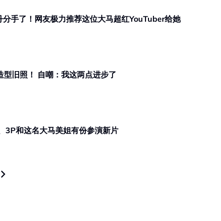
丹分手了！网友极力推荐这位大马超红YouTuber给她
烫”造型旧照！ 自嘲：我这两点进步了
yo、3P和这名大马美姐有份参演新片