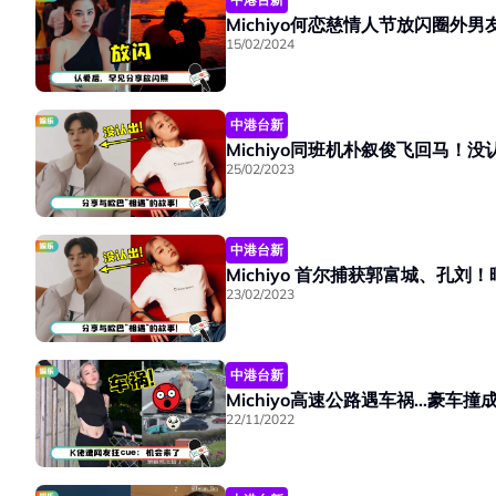
Michiyo何恋慈情人节放闪圈外
15/02/2024
中港台新
Michiyo同班机朴叙俊飞回马！
25/02/2023
中港台新
Michiyo 首尔捕获郭富城、孔
23/02/2023
中港台新
Michiyo高速公路遇车祸…豪车
22/11/2022