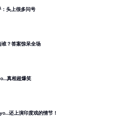
 惊呼：头上很多问号
你选谁？答案惊呆全场
o...真相超爆笑
iyo…还上演印度戏的情节！