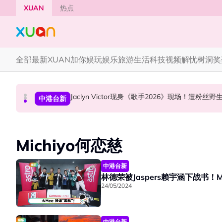
Skip to main content
XUAN
热点
全部
最新
XUAN加你娱玩
娱乐
旅游
生活
科技
视频
解忧树洞
奖
YG大楼遭女粉持高尔夫球杆猛砸！BLACKPINK
Jaclyn Victor现身《歌手2026》现场！遭粉
中国《歌手2026》 “歌王之战” 成绩出炉！胡彦
国际星闻
中港台新
中港台新
Michiyo何恋慈
中港台新
林德荣被Jaspers赖宇涵下战书！
24/05/2024
中港台新