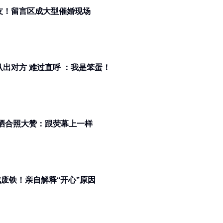
男友！留言区成大型催婚现场
没认出对方 难过直呼 ：我是笨蛋！
刘！晒合照大赞：跟荧幕上一样
撞成废铁！亲自解释“开心”原因