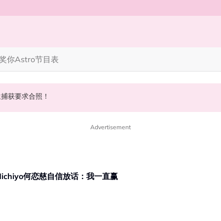
奖你
Astro节目表
 10周年最新进展曝光！
丝野生捕获要求合照！
斌夺得歌王宝座！
Advertisement
Michiyo何恋慈自信放话：我一直赢