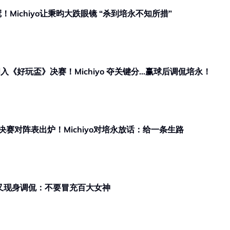
夺冠！Michiyo让秉昀大跌眼镜 “杀到培永不知所措”
 Ying 闯入《好玩盃》决赛！Michiyo 夺关键分…赢球后调侃培永！
决赛对阵表出炉！Michiyo对培永放话：给一条生路
培永又现身调侃：不要冒充百大女神