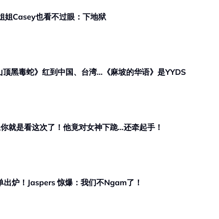
 姐姐Casey也看不过眼：下地狱
顶黑毒蛇》红到中国、台湾…《麻坡的华语》是YYDS
会爱上你就是看这次了！他竟对女神下跪…还牵起手！
单出炉！Jaspers 惊爆：我们不Ngam了！