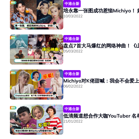
中港台新
培永靠一张图成功惹恼Michiyo！
10/03/2022
中港台新
盘点7首大马爆红的网络神曲！《山
05/03/2022
中港台新
Michiyo对K佬甜喊：我会不
06/02/2022
中港台新
低清频道想合作大咖YouTuber 名
21/01/2022