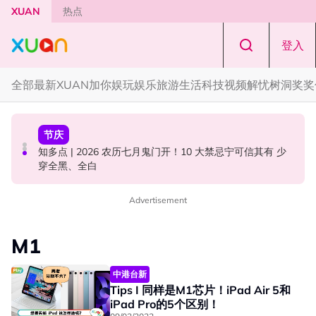
Skip to main content
XUAN
热点
登入
全部
最新
XUAN加你娱玩
娱乐
旅游
生活
科技
视频
解忧树洞
奖奖
国际星闻
中港台新
节庆
YG大楼遭女粉持高尔夫球杆猛砸！BLACKPINK 10周年最
Jaclyn Victor现身《歌手2026》现场！遭粉丝野生捕获要
知多点 | 2026 农历七月鬼门开！10 大禁忌宁可信其有 少
新进展曝光！
求合照！
穿全黑、全白
Advertisement
M1
中港台新
Tips I 同样是M1芯片！iPad Air 5和
iPad Pro的5个区别！