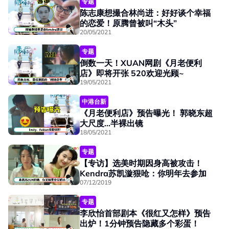
专题
陈志康想撮合林尚进：好好谈个幸福
的恋爱！原腾曾被叫“木头”
20/05/2021
专题
倒数一天！XUAN网剧《月老便利
店》即将开张 520欢迎光顾~
19/05/2021
中港台新
《月老便利店》预告曝光！ 郭晓东超
大尺度...半裸出镜
18/05/2021
专题
【专访】选美时期因身高被攻击！
Kendra苏凯漩狠呛：你明年去参加
07/12/2019
专题
李欣怡首部剧本《很红又怎样》预告
出炉！1分钟预告隐藏多个彩蛋！