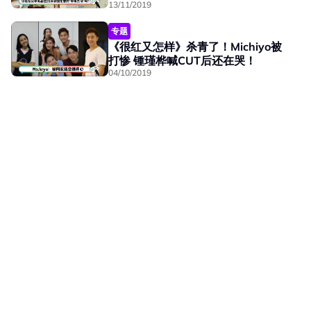
13/11/2019
专题
《很红又怎样》杀青了！Michiyo被
打惨 锺瑾桦喊CUT后还在哭！
04/10/2019