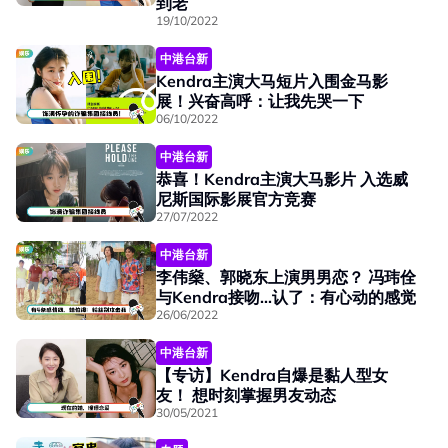
到老
19/10/2022
中港台新
Kendra主演大马短片入围金马影
展！兴奋高呼：让我先哭一下
06/10/2022
中港台新
恭喜！Kendra主演大马影片 入选威
尼斯国际影展官方竞赛
27/07/2022
中港台新
李伟燊、郭晓东上演男男恋？ 冯玮佺
与Kendra接吻...认了：有心动的感觉
26/06/2022
中港台新
【专访】Kendra自爆是黏人型女
友！ 想时刻掌握男友动态
30/05/2021