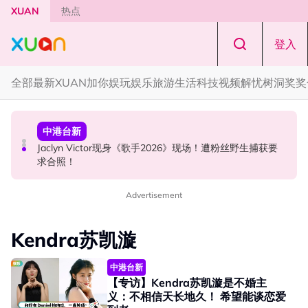
Skip to main content
XUAN
热点
登入
全部
最新
XUAN加你娱玩
娱乐
旅游
生活
科技
视频
解忧树洞
奖奖
中港台新
国际星闻
中港台新
中国《歌手2026》 “歌王之战” 成绩出炉！胡彦斌夺得歌王
YG大楼遭女粉持高尔夫球杆猛砸！BLACKPINK 10周年最
Jaclyn Victor现身《歌手2026》现场！遭粉丝野生捕获要
宝座！
新进展曝光！
求合照！
Advertisement
Kendra苏凯漩
中港台新
【专访】Kendra苏凯漩是不婚主
义：不相信天长地久！ 希望能谈恋爱