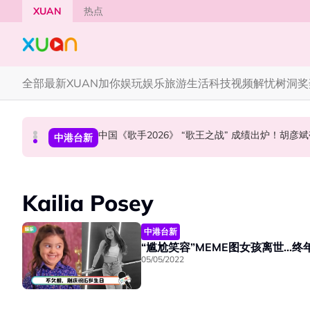
Skip to main content
XUAN
热点
全部
最新
XUAN加你娱玩
娱乐
旅游
生活
科技
视频
解忧树洞
奖
漫威CEO松口谈MCU未来！Tom Holland有望继续演
BLACKPINK 10周年安排混乱！JISOO发文向BL
中国《歌手2026》 “歌王之战” 成绩出炉！胡彦
国际星闻
国际星闻
中港台新
Kailia Posey
中港台新
“尴尬笑容”MEME图女孩离世...终
05/05/2022