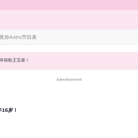
奖你
Astro节目表
Spider-Man！
INK道歉！
斌夺得歌王宝座！
Advertisement
年16岁！