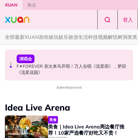
Skip to main content
XUAN
热点
登入
全部
最新
XUAN加你娱玩
娱乐
旅游
生活
科技
视频
解忧树洞
奖奖
国际星闻
国际星闻
演唱会
CORTIS MARTIN一开口就沦陷！深情演绎JANNABI歌曲
张员瑛频陷耍大牌争议！首度吐心声：真相终究会浮出水
F✦FOREVER 首次来马开唱！万人合唱《流星雨》，梦回
获网友狂赞！
面！
《流星花园》
Advertisement
Idea Live Arena
美食
美食｜Idea Live Arena周边餐厅推
荐！10家严选餐厅好吃又不贵！