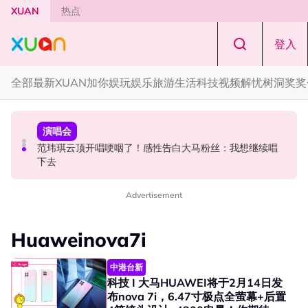
Skip to main content
XUAN
热点
登入
全部
最新
XUAN加你娱玩
娱乐
旅游
生活
科技
视频
解忧树洞
奖奖
中港台新
中港台新
演唱会
《披荆斩棘2026》正式官宣全阵容！余文乐、刘畊宏、孙
陈土豆玩梗《下一站幸福》！同框阿信、吴建豪上演“光晞
范玮琪云顶开唱哽咽了！感性告白大马粉丝：我想继续唱
楠都来了
不能捐”桥段
下去
Advertisement
Huaweinova7i
中港台新
科技 I 大马HUAWEI将于2月14日发
布nova 7i，6.47寸极点全萤幕+后置