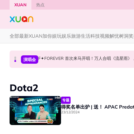
Skip to main content
XUAN
热点
全部
最新
XUAN加你娱玩
娱乐
旅游
生活
科技
视频
解忧树洞
奖
F✦FOREVER 首次来马开唱！万人合唱《流星雨
CORTIS MARTIN一开口就沦陷！深情演绎JAN
张员瑛频陷耍大牌争议！首度吐心声：真相终究
国际星闻
国际星闻
演唱会
Dota2
专题
23/12/2024