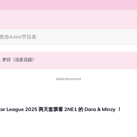
奖你
Astro节目表
》，梦回《流星花园》
NABI歌曲获网友狂赞！
会浮出水面！
Advertisement
得奖名单出炉 | 送！ APAC Predator League 2025 两天套票看 2NE1 的 Dara & Minzy ！