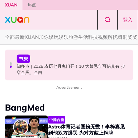
Skip to main content
XUAN
热点
登入
全部
最新
XUAN加你娱玩
娱乐
旅游
生活
科技
视频
解忧树洞
奖奖
国际星闻
中港台新
节庆
YG大楼遭女粉持高尔夫球杆猛砸！BLACKPINK 10周年最
Jaclyn Victor现身《歌手2026》现场！遭粉丝野生捕获要
知多点 | 2026 农历七月鬼门开！10 大禁忌宁可信其有 少
新进展曝光！
求合照！
穿全黑、全白
Advertisement
BangMed
中港台新
Astro体育记者圈粉无数！李梓嘉见
到他双方爆哭 为对方戴上铜牌