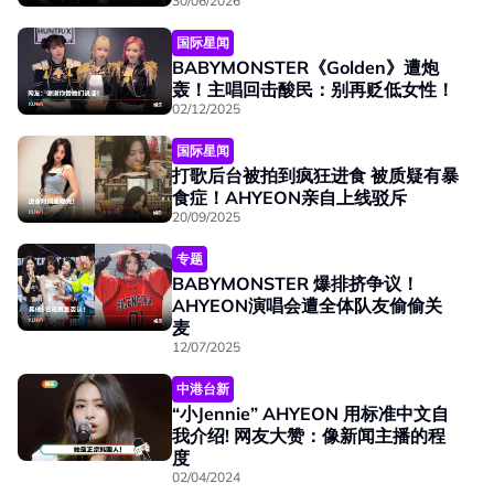
30/06/2026
国际星闻
BABYMONSTER《Golden》遭炮
轰！主唱回击酸民：别再贬低女性！
02/12/2025
国际星闻
打歌后台被拍到疯狂进食 被质疑有暴
食症！AHYEON亲自上线驳斥
20/09/2025
专题
BABYMONSTER 爆排挤争议！
AHYEON演唱会遭全体队友偷偷关
麦
12/07/2025
中港台新
“小Jennie” AHYEON 用标准中文自
我介绍! 网友大赞：像新闻主播的程
度
02/04/2024