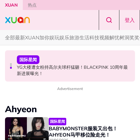
Skip to main content
XUAN
热点
登入
全部
最新
XUAN加你娱玩
娱乐
旅游
生活
科技
视频
解忧树洞
奖奖
国际星闻
中港台新
国际星闻
BLACKPINK 10周年安排混乱！JISOO发文向BLINK道歉！
中国《歌手2026》 “歌王之战” 成绩出炉！胡彦斌夺得歌王
YG大楼遭女粉持高尔夫球杆猛砸！BLACKPINK 10周年最
宝座！
新进展曝光！
Advertisement
Ahyeon
国际星闻
BABYMONSTER服装又出包！
AHYEON马甲移位险走光！