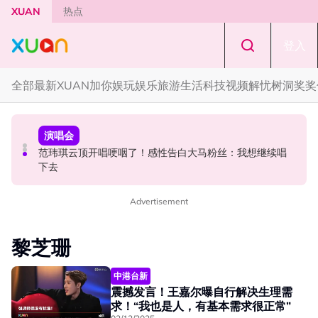
Skip to main content
XUAN
热点
登入
全部
最新
XUAN加你娱玩
娱乐
旅游
生活
科技
视频
解忧树洞
奖奖
中港台新
中港台新
演唱会
《披荆斩棘2026》正式官宣全阵容！余文乐、刘畊宏、孙
陈土豆玩梗《下一站幸福》！同框阿信、吴建豪上演“光晞
范玮琪云顶开唱哽咽了！感性告白大马粉丝：我想继续唱
楠都来了
不能捐”桥段
下去
Advertisement
黎芝珊
中港台新
震撼发言！王嘉尔曝自行解决生理需
求！“我也是人，有基本需求很正常”