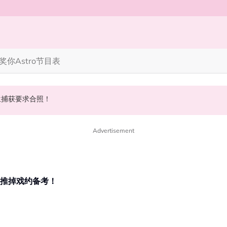
奖你
Astro节目表
 10周年最新进展曝光！
丝野生捕获要求合照！
斌夺得歌王宝座！
Advertisement
 推掉戏约备考！