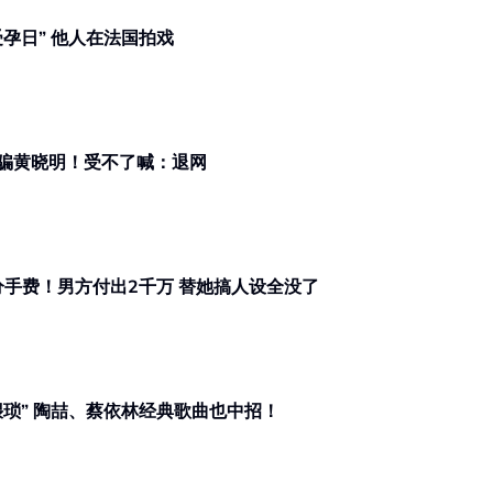
黄晓明被杀猪盘了！网红曝叶珂“受孕日” 他人在法国拍戏
骗黄晓明！受不了喊：退网
爆！网红曝叶珂向黄晓明要2.7亿分手费！男方付出2千万 替她搞人设全没了
口不择言？叶珂吐槽伍佰歌曲“很猥琐” 陶喆、蔡依林经典歌曲也中招！