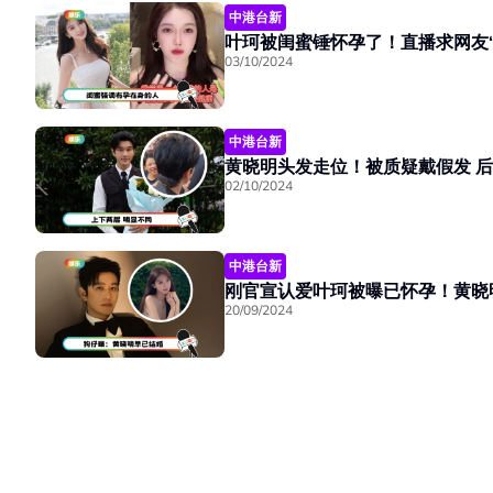
中港台新
叶珂被闺蜜锤怀孕了！直播求网友“
03/10/2024
中港台新
黄晓
02/10/2024
中港台新
刚官宣认爱叶珂被曝已怀孕！黄晓明
20/09/2024