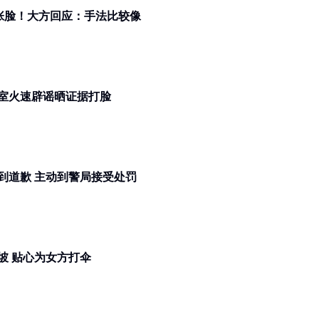
张脸！大方回应：手法比较像
室火速辟谣晒证据打脸
黄晓明发父子骑脚车温馨照！被骂到道歉 主动到警局接受处罚
分了叶珂！黄晓明和女子出游新加坡 贴心为女方打伞