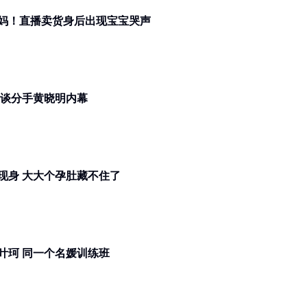
妈妈！直播卖货身后出现宝宝哭声
营业！自揭已经生娃 大方谈分手黄晓明内幕
退网、疑和黄晓明分手！叶珂首度现身 大大个孕肚藏不住了
第二个黄晓明？网曝冯绍峰新欢和叶珂 同一个名媛训练班