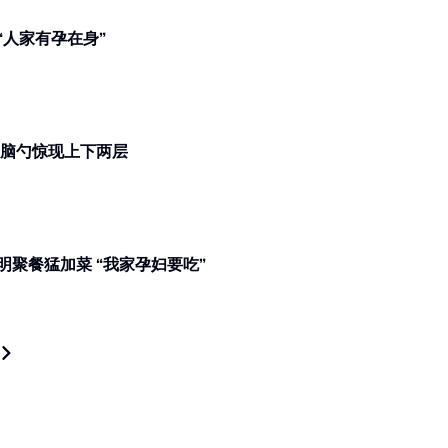
人家有孕在身”
明头发走位！被质疑戴假发 后脑勺惊现上下两层
聚餐猛加菜 “我家孕妇要吃”