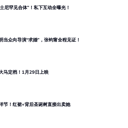
 “迪士尼罕见合体”！私下互动全曝光！
明当众向导演“求婚”，张钧甯全程见证！
大马定档！1月29日上映
洋节！红裙+背后圣诞树直接出卖她