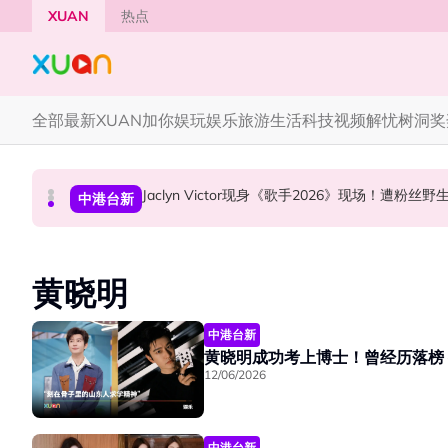
Skip to main content
XUAN
热点
全部
最新
XUAN加你娱玩
娱乐
旅游
生活
科技
视频
解忧树洞
奖
YG大楼遭女粉持高尔夫球杆猛砸！BLACKPINK
Jaclyn Victor现身《歌手2026》现场！遭粉
中国《歌手2026》 “歌王之战” 成绩出炉！胡彦
国际星闻
中港台新
中港台新
黄晓明
中港台新
黄晓明成功考上博士！曾经历落榜
12/06/2026
中港台新