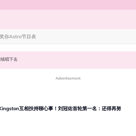
奖你
Astro节目表
继续唱下去
畊宏、孙楠都来了
演“光晞不能捐”桥段
Advertisement
、Kingston互相扶持聊心事！刘冠佑首轮第一名：还得再努