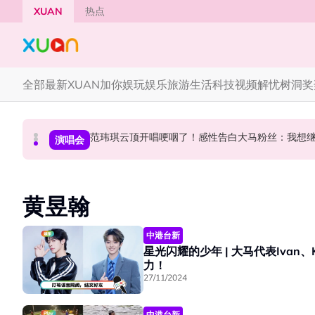
Skip to main content
XUAN
热点
全部
最新
XUAN加你娱玩
娱乐
旅游
生活
科技
视频
解忧树洞
奖
范玮琪云顶开唱哽咽了！感性告白大马粉丝：我想
《披荆斩棘2026》正式官宣全阵容！余文乐、刘
陈土豆玩梗《下一站幸福》！同框阿信、吴建豪上
中港台新
中港台新
演唱会
黄昱翰
中港台新
星光闪耀的少年 | 大马代表Ivan
力！
27/11/2024
中港台新